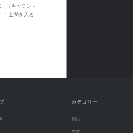
K （キッチン＋
！！ 玄関を入る
ブ
カテゴリー
2月
原山
月
曲本