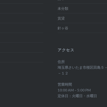
月
未分類
月
賃貸
月
針ヶ谷
月
月
アクセス
月
住所
埼玉県さいたま市桜区田島５
－１２
営業時間
10:00 AM – 5:00 PM
定休日：火曜日・水曜日