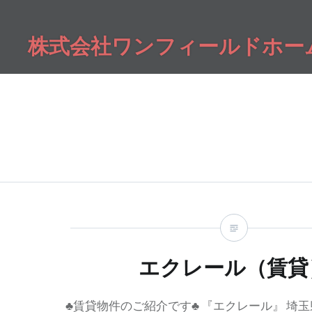
コ
ン
株式会社ワンフィールドホー
テ
ン
ツ
へ
ス
キ
ッ
プ
エクレール（賃貸
♣賃貸物件のご紹介です♣ 『エクレール』 埼