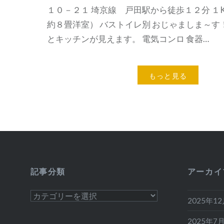
１０－２１ 埼京線 戸田駅から徒歩１２分 １
約８畳洋室） バストイレ別 おじゃましま～す
とキッチンが見えます。 電気コンロ 食器…
もっと見る
記事分類
アーカイ
記
2025年1
事
分
2025年7