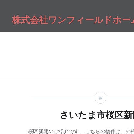
コ
ン
株式会社ワンフィールドホー
テ
ン
ツ
へ
ス
キ
ッ
プ
さいたま市桜区新
桜区新開のご紹介です。 こちらの物件は、外