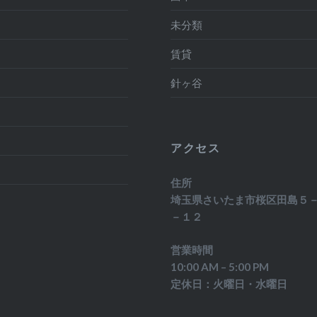
月
未分類
月
賃貸
月
針ヶ谷
月
月
アクセス
月
住所
埼玉県さいたま市桜区田島５
－１２
営業時間
10:00 AM – 5:00 PM
定休日：火曜日・水曜日