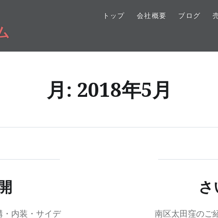
トップ
会社概要
ブログ
ム
月:
2018年5月
開
さ
構・内装・サイデ
南区太田窪のご