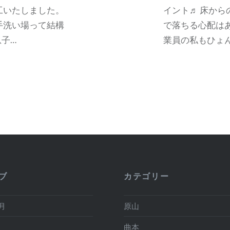
工いたしました。
イント♬ 床か
手洗い場って結構
で落ちる心配はあ
子…
業員の私もひょ
ブ
カテゴリー
2月
原山
月
曲本